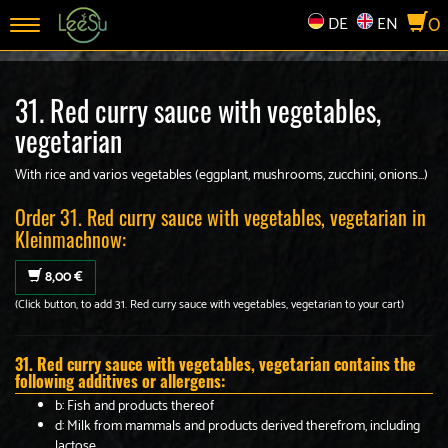
0
DE
EN
Toggle
navigation
31. Red curry sauce with vegetables,
vegetarian
With rice and varios vegetables (eggplant, mushrooms, zucchini, onions...)
Order 31. Red curry sauce with vegetables, vegetarian in
Kleinmachnow:
8,00 €
(Click button, to add 31. Red curry sauce with vegetables, vegetarian to your cart)
31. Red curry sauce with vegetables, vegetarian contains the
following additives or allergens:
b: Fish and products thereof
d: Milk from mammals and products derived therefrom, including
lactose