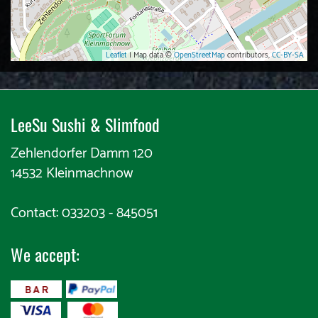
Leaflet
| Map data ©
OpenStreetMap
contributors,
CC-BY-SA
LeeSu Sushi & Slimfood​​
Zehlendorfer Damm 120
14532 Kleinmachnow
Contact: 033203 - 845051
We accept:
​