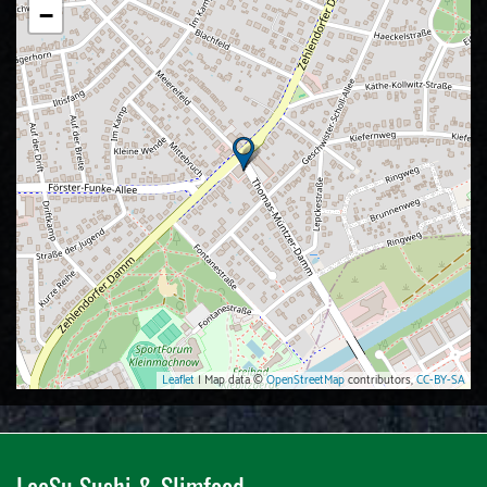
−
Leaflet
| Map data ©
OpenStreetMap
contributors,
CC-BY-SA
LeeSu Sushi & Slimfood​​