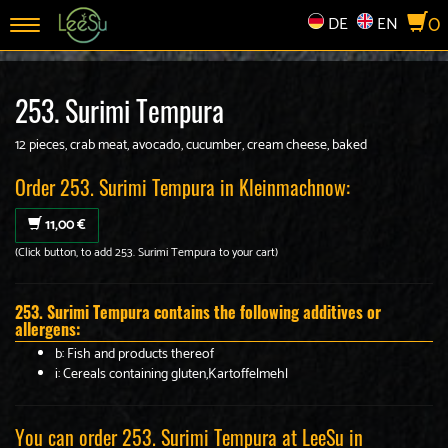
0
DE
EN
Toggle
navigation
253. Surimi Tempura
12 pieces, crab meat, avocado, cucumber, cream cheese, baked
Order 253. Surimi Tempura in Kleinmachnow:
11,00 €
(Click button, to add 253. Surimi Tempura to your cart)
253. Surimi Tempura contains the following additives or
allergens:
b: Fish and products thereof
i: Cereals containing gluten,Kartoffelmehl
You can order 253. Surimi Tempura at LeeSu in