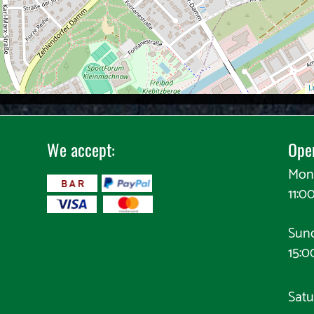
L
We accept:
Ope
Mon
11:0
​
Sun
15:0
Satu