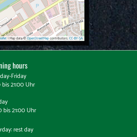
eaflet
| Map data ©
OpenStreetMap
contributors,
CC-BY-SA
ning hours
day-Friday
0 bis 21:00 Uhr
day
0 bis 21:00 Uhr
rday: rest day