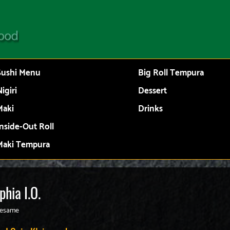
Sushi Menu
Big Roll Tempura
igiri
Dessert
Maki
Drinks
Inside-Out Roll
Maki Tempura
phia I.O.
 sesame