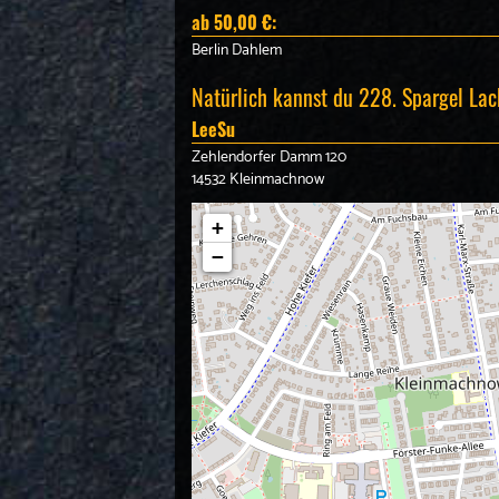
ab 50,00 €:
Berlin Dahlem
Natürlich kannst du 228. Spargel Lach
LeeSu
Zehlendorfer Damm 120
14532 Kleinmachnow
+
−