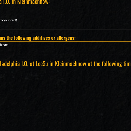
a I.O. in Kleinmachnow:
to your cart)
ins the following additives or allergens:
efrom
ladelphia I.O. at LeeSu in Kleinmachnow at the following tim